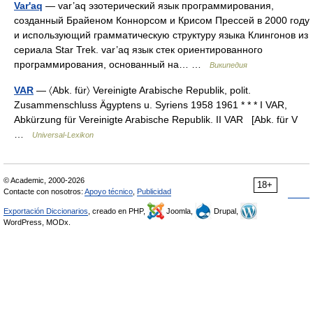
Var'aq
— var’aq эзотерический язык программирования,
созданный Брайеном Коннорсом и Крисом Прессей в 2000 году
и использующий грамматическую структуру языка Клингонов из
сериала Star Trek. var’aq язык стек ориентированного
программирования, основанный на… …
Википедия
VAR
— 〈Abk. für〉 Vereinigte Arabische Republik, polit.
Zusammenschluss Ägyptens u. Syriens 1958 1961 * * * I VAR,
Abkürzung für Vereinigte Arabische Republik. II VAR [Abk. für V
…
Universal-Lexikon
© Academic, 2000-2026
18+
Contacte con nosotros:
Apoyo técnico
,
Publicidad
Exportación Diccionarios
, creado en PHP,
Joomla,
Drupal,
WordPress, MODx.