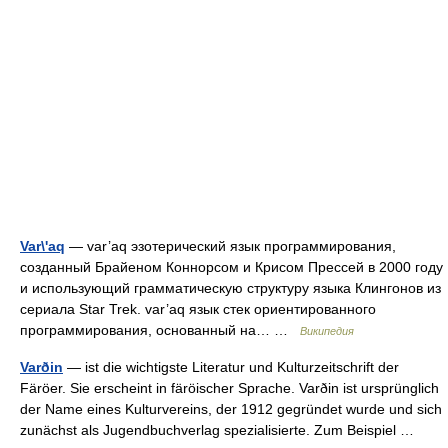
Var\'aq
— var’aq эзотерический язык программирования,
созданный Брайеном Коннорсом и Крисом Прессей в 2000 году
и использующий грамматическую структуру языка Клингонов из
сериала Star Trek. var’aq язык стек ориентированного
программирования, основанный на… …
Википедия
Varðin
— ist die wichtigste Literatur und Kulturzeitschrift der
Färöer. Sie erscheint in färöischer Sprache. Varðin ist ursprünglich
der Name eines Kulturvereins, der 1912 gegründet wurde und sich
zunächst als Jugendbuchverlag spezialisierte. Zum Beispiel …