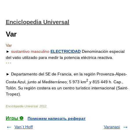
Enciclopedia Universal
Var
Var
►
sustantivo masculino
ELECTRICIDAD
Denominación especial
del vatio utilizado para medir la potencia eléctrica reactiva.
* * *
► Departamento del SE de Francia, en la región Provenza-Alpes-
2
Costa Azul, junto al Mediterráneo; 5 973 km
y 815 449 h. Cap.,
Tolón. Su región costera es un centro turístico internacional (Saint-
Tropez).
Enciclopedia Universal
.
2012
.
Игры ⚽
Поможем написать реферат
Van´t Hoff
Varanasi