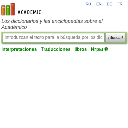
RU
EN
DE
FR
es-academic.com
Los diccionarios y las enciclopedias sobre el
Académico
¡Buscar!
interpretaciones
Traducciones
libros
Игры ⚽