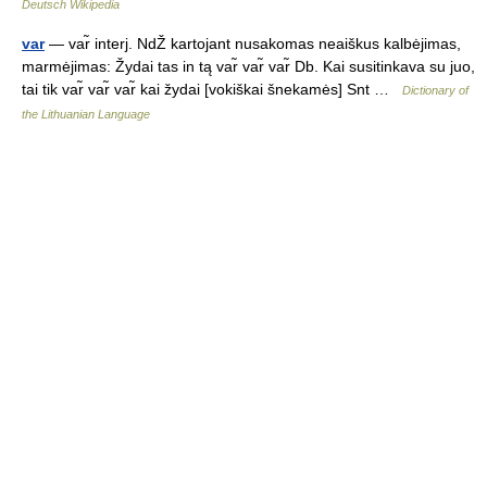
Deutsch Wikipedia
var
— var̃ interj. NdŽ kartojant nusakomas neaiškus kalbėjimas,
marmėjimas: Žydai tas in tą var̃ var̃ var̃ Db. Kai susitinkava su juo,
tai tik var̃ var̃ var̃ kai žydai [vokiškai šnekamės] Snt …
Dictionary of
the Lithuanian Language