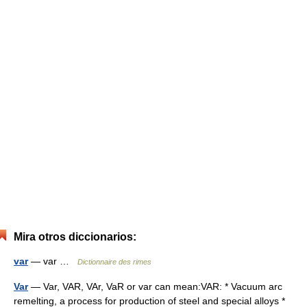
Mira otros diccionarios:
var
— var …
Dictionnaire des rimes
Var
— Var, VAR, VAr, VaR or var can mean:VAR: * Vacuum arc
remelting, a process for production of steel and special alloys *