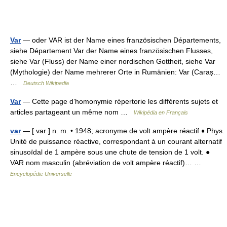
Var
— oder VAR ist der Name eines französischen Départements,
siehe Département Var der Name eines französischen Flusses,
siehe Var (Fluss) der Name einer nordischen Gottheit, siehe Var
(Mythologie) der Name mehrerer Orte in Rumänien: Var (Caraș…
…
Deutsch Wikipedia
Var
— Cette page d’homonymie répertorie les différents sujets et
articles partageant un même nom …
Wikipédia en Français
var
— [ var ] n. m. • 1948; acronyme de volt ampère réactif ♦ Phys.
Unité de puissance réactive, correspondant à un courant alternatif
sinusoïdal de 1 ampère sous une chute de tension de 1 volt. ●
VAR nom masculin (abréviation de volt ampère réactif)… …
Encyclopédie Universelle